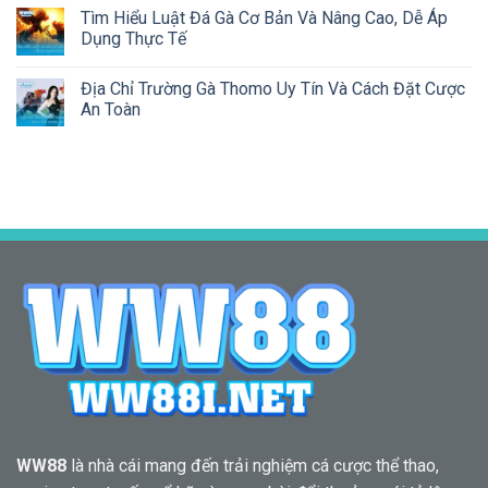
Tìm Hiểu Luật Đá Gà Cơ Bản Và Nâng Cao, Dễ Áp
Dụng Thực Tế
Địa Chỉ Trường Gà Thomo Uy Tín Và Cách Đặt Cược
An Toàn
WW88
là nhà cái mang đến trải nghiệm cá cược thể thao,