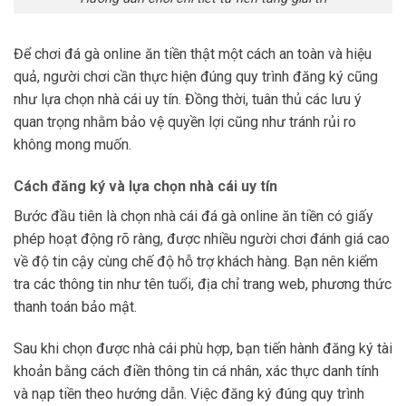
Để chơi đá gà online ăn tiền thật một cách an toàn và hiệu
quả, người chơi cần thực hiện đúng quy trình đăng ký cũng
như lựa chọn nhà cái uy tín. Đồng thời, tuân thủ các lưu ý
quan trọng nhằm bảo vệ quyền lợi cũng như tránh rủi ro
không mong muốn.
Cách đăng ký và lựa chọn nhà cái uy tín
Bước đầu tiên là chọn nhà cái đá gà online ăn tiền có giấy
phép hoạt động rõ ràng, được nhiều người chơi đánh giá cao
về độ tin cậy cùng chế độ hỗ trợ khách hàng. Bạn nên kiểm
tra các thông tin như tên tuổi, địa chỉ trang web, phương thức
thanh toán bảo mật.
Sau khi chọn được nhà cái phù hợp, bạn tiến hành đăng ký tài
khoản bằng cách điền thông tin cá nhân, xác thực danh tính
và nạp tiền theo hướng dẫn. Việc đăng ký đúng quy trình