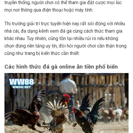
truyền thống, người chơi có thể tham gia đặt cược mọi lúc
mọi nơi thông qua điện thoại hoặc máy tính.
Thị trường giải trí trực tuyến hiện nay rất sôi động với nhiều
nhà cái, đa dạng kênh xem đá gà cùng cách thức tham gia
khác nhau. Tuy nhiên, cũng tồn tại nhiều rủi ro nếu không
chọn đúng nền tảng uy tín, đòi hỏi người chơi cần thận trọng
cũng như trang bị kiến thức cần thiết.
Các hình thức đá gà online ăn tiền phổ biến