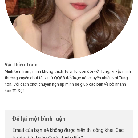
Vải Thiều Trâm
Mình tên Trâm, mình không thích Tú vì Tú luôn đội với Tùng, vì vậy mình
thường xuyên chơi tài xỉu ở QQ88 để được nói chuyện nhiều với Tùng
hơn. Với cách chơi chuyên nghiệp mình sẽ giúp các bạn về bờ nhanh
hơn Tú Đội.
Để lại một bình luận
Email của bạn sẽ không được hiển thị công khai.
Các
trường bắt buộc được đánh dấu
*