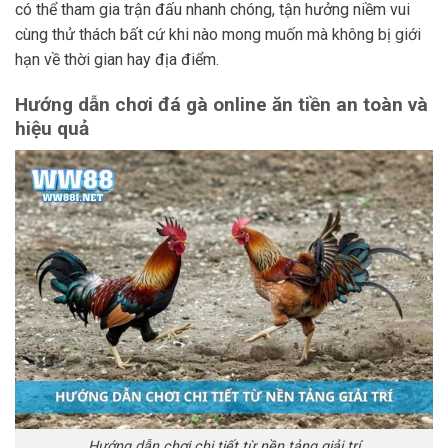
có thể tham gia trận đấu nhanh chóng, tận hưởng niềm vui
cùng thử thách bất cứ khi nào mong muốn mà không bị giới
hạn về thời gian hay địa điểm.
Hướng dẫn chơi đá gà online ăn tiền an toàn và
hiệu quả
Hướng dẫn chơi chi tiết từ nền tảng giải trí