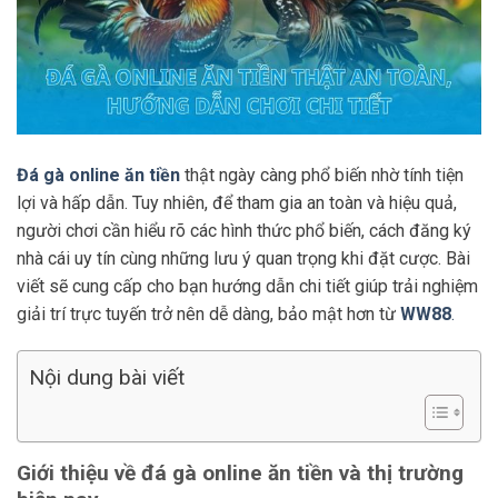
Đá gà online ăn tiền
thật ngày càng phổ biến nhờ tính tiện
lợi và hấp dẫn. Tuy nhiên, để tham gia an toàn và hiệu quả,
người chơi cần hiểu rõ các hình thức phổ biến, cách đăng ký
nhà cái uy tín cùng những lưu ý quan trọng khi đặt cược. Bài
viết sẽ cung cấp cho bạn hướng dẫn chi tiết giúp trải nghiệm
giải trí trực tuyến trở nên dễ dàng, bảo mật hơn từ
WW88
.
Nội dung bài viết
Giới thiệu về đá gà online ăn tiền và thị trường