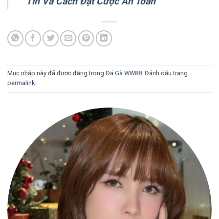
Tín Và Cách Đặt Cược An Toàn
Mục nhập này đã được đăng trong
Đá Gà WW88
. Đánh dấu trang
permalink
.