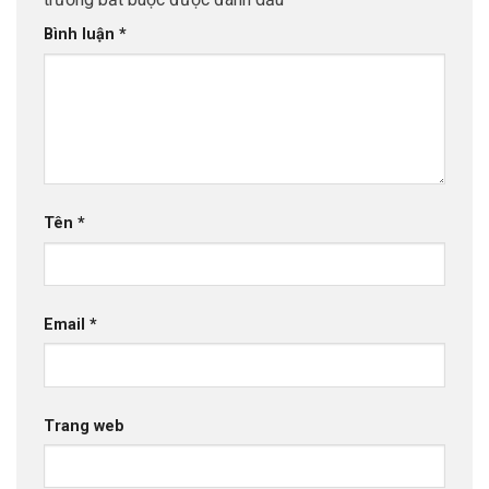
Bình luận
*
Tên
*
Email
*
Trang web