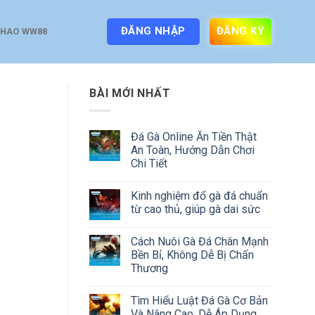
ĐĂNG NHẬP
ĐĂNG KÝ
THAO WW88
BÀI MỚI NHẤT
Đá Gà Online Ăn Tiền Thật
An Toàn, Hướng Dẫn Chơi
Chi Tiết
Kinh nghiệm đổ gà đá chuẩn
từ cao thủ, giúp gà dai sức
Cách Nuôi Gà Đá Chân Mạnh
Bền Bỉ, Không Dễ Bị Chấn
Thương
Tìm Hiểu Luật Đá Gà Cơ Bản
Và Nâng Cao, Dễ Áp Dụng