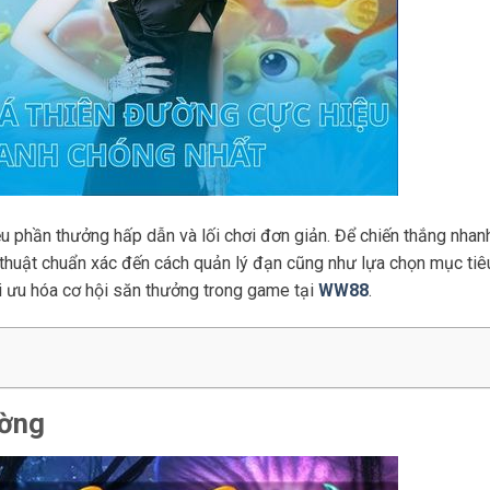
hiều phần thưởng hấp dẫn và lối chơi đơn giản. Để chiến thắng nhan
thuật chuẩn xác đến cách quản lý đạn cũng như lựa chọn mục tiêu
ối ưu hóa cơ hội săn thưởng trong game tại
WW88
.
ường