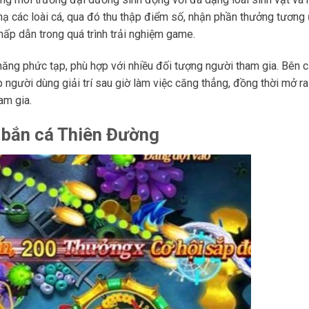
ạ các loài cá, qua đó thu thập điểm số, nhận phần thưởng tương
 hấp dẫn trong quá trình trải nghiệm game.
năng phức tạp, phù hợp với nhiều đối tượng người tham gia. Bên 
 người dùng giải trí sau giờ làm việc căng thẳng, đồng thời mở ra
am gia.
g bắn cá Thiên Đường