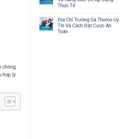
Thực Tế
Địa Chỉ Trường Gà Thomo Uy
Tín Và Cách Đặt Cược An
Toàn
h chóng,
 hợp lý.