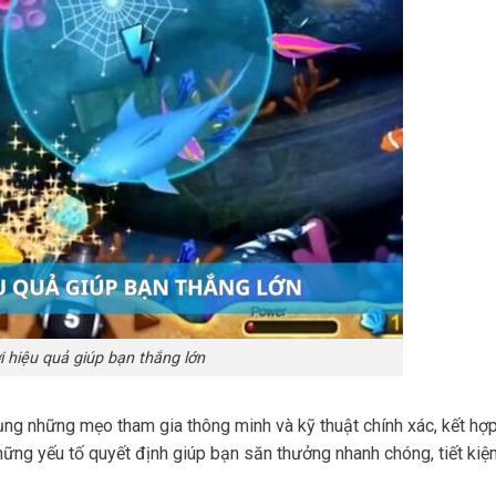
 hiệu quả giúp bạn thắng lớn
ng những mẹo tham gia thông minh và kỹ thuật chính xác, kết hợp
hững yếu tố quyết định giúp bạn săn thưởng nhanh chóng, tiết kiệ