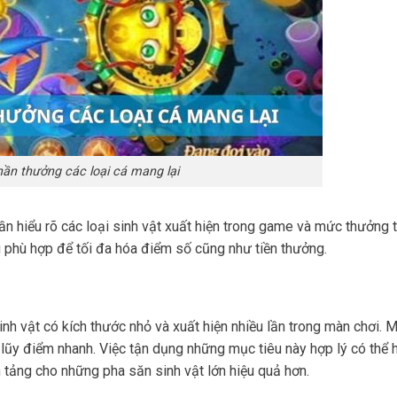
hần thưởng các loại cá mang lại
n hiểu rõ các loại sinh vật xuất hiện trong game và mức thưởng
u phù hợp để tối đa hóa điểm số cũng như tiền thưởng.
inh vật có kích thước nhỏ và xuất hiện nhiều lần trong màn chơi. 
 lũy điểm nhanh. Việc tận dụng những mục tiêu này hợp lý có thể h
ền tảng cho những pha săn sinh vật lớn hiệu quả hơn.