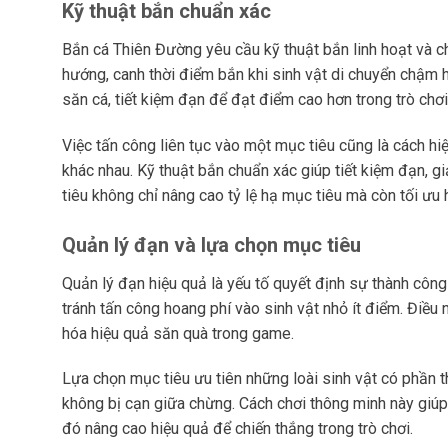
Kỹ thuật bắn chuẩn xác
Bắn cá Thiên Đường yêu cầu kỹ thuật bắn linh hoạt và c
hướng, canh thời điểm bắn khi sinh vật di chuyển chậm 
săn cá, tiết kiệm đạn để đạt điểm cao hơn trong trò chơi
Việc tấn công liên tục vào một mục tiêu cũng là cách hiệ
khác nhau. Kỹ thuật bắn chuẩn xác giúp tiết kiệm đạn, 
tiêu không chỉ nâng cao tỷ lệ hạ mục tiêu mà còn tối ưu
Quản lý đạn và lựa chọn mục tiêu
Quản lý đạn hiệu quả là yếu tố quyết định sự thành côn
tránh tấn công hoang phí vào sinh vật nhỏ ít điểm. Điều 
hóa hiệu quả săn quà trong game.
Lựa chọn mục tiêu ưu tiên những loài sinh vật có phần t
không bị cạn giữa chừng. Cách chơi thông minh này giúp 
đó nâng cao hiệu quả để chiến thắng trong trò chơi.