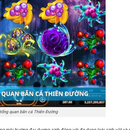
tổng quan bắn cá Thiên Đường
ng môi trường đại dương sinh động với đa dạng loài sinh vật và 